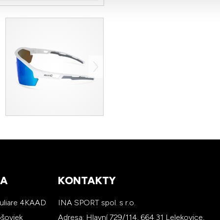
RA
KONTAKTY
kuliare 4KAAD
INA SPORT spol. s r.o.
ošoviek
Adresa: Hlavní 729/114, 664 31 Lelekovice,