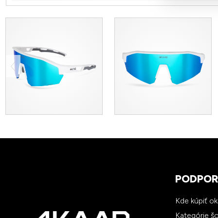
PODPO
Kde kúpiť o
Kategórie š