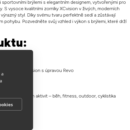
i sportovními brýlemi s elegantním designem, vytvořenými pro
y. S vysoce kvalitními zorníky XCvision v živých, moderních
výrazný styl. Díky svému tvaru perfektně sedí a zůstávají
m pohybu. Pozvedněte svůj vzhled i výkon s brýlemi, které drží
uktu:
ečky TR90
ka
vé zorníky Xcvision s úpravou Revo
 a
 a
i
hy sportovních aktivit – běh, fitness, outdoor, cyklistika
ookies