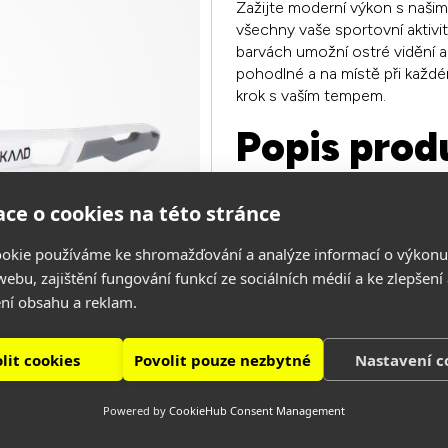
Zažijte moderní výkon s našim
všechny vaše sportovní aktivit
barvách umožní ostré vidění a 
pohodlné a na místě při každé
krok s vaším tempem.
Popis prod
Velmi kvalitní lehké rám
ce o cookies na této stránce
Nastavitelná nosní opěr
Zrcadlové polykarbonáto
okie používáme ke shromažďování a analýze informací o výkonu
100% UV ochrana
ebu, zajištění fungování funkcí ze sociálních médií a ke zlepšení
Perfektně sedí na obličej
ní obsahu a reklam.
Moderní design a barvy
navrženo pro všechny dru
lit cookies
Povolit pouze nezbytné
Nastavení c
Číst více
Powered by
CookieHub Consent Management