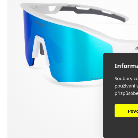
Informa
Soubory co
používání w
přizpůsobe
Povo