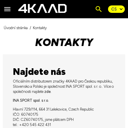
Úvodní stránka
Kontakty
KONTAKTY
Najdete nás
Oficiálním distributorem značky 4KAAD pro Českou republiku,
Slovensko a Polsko je společnost INA SPORT spol. s r. o.. Více o
společnosti najdete
zde
.
INA SPORT spol. s r.o.
Hlavní 729/114, 664 31 Lelekovice, Czech Republic
IČO: 60740175
DIČ: CZ60740175, jsme plátcem DPH
tel.: +420 545 422 431