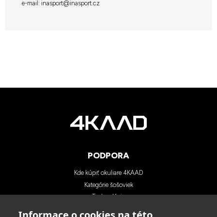
e-mail: inasport@inasport.cz
PODPORA
Kde kúpiť okuliare 4KAAD
Kategórie šošoviek
Technológia
Blog
Informace o cookies na této