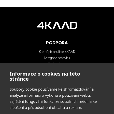
PODPORA
Kde kúpiť okuliare 4KAAD
Kategórie šošoviek
Technológia
Blog
Informace o cookies na této
Kontakty
stránce
Soubory cookie používáme ke shromažďování a
KONTAKTY
analýze informací o výkonu a používání webu,
zajištění fungování funkcí ze sociálních médií a ke
INA SPORT spol. s r.o.
zlepšení a přizpůsobení obsahu a reklam.
Adresa: Hlavní 729/114, 664 31 Lelekovice,