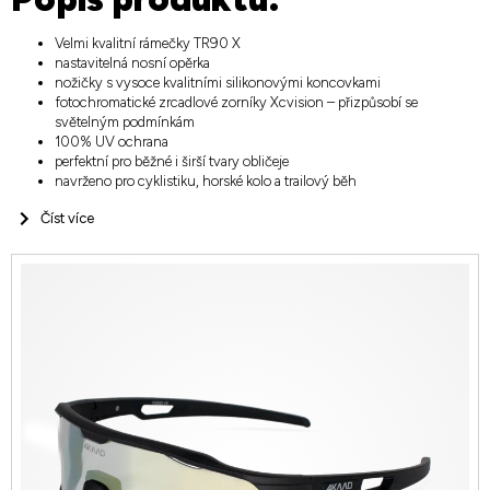
Velmi kvalitní rámečky TR90 X
nastavitelná nosní opěrka
nožičky s vysoce kvalitními silikonovými koncovkami
fotochromatické zrcadlové zorníky Xcvision – přizpůsobí se
světelným podmínkám
100% UV ochrana
perfektní pro běžné i širší tvary obličeje
navrženo pro cyklistiku, horské kolo a trailový běh
Číst více