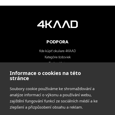
PODPORA
Kde kúpiť okuliare 4KAAD
Kategórie šošoviek
Technológia
Blog
Informace o cookies na této
Kontakty
stránce
Soubory cookie používáme ke shromažďování a
KONTAKTY
analýze informací o výkonu a používání webu,
zajištění fungování funkcí ze sociálních médií a ke
INA SPORT spol. s r.o.
zlepšení a přizpůsobení obsahu a reklam.
Adresa: Hlavní 729/114, 664 31 Lelekovice,
Czech Republic