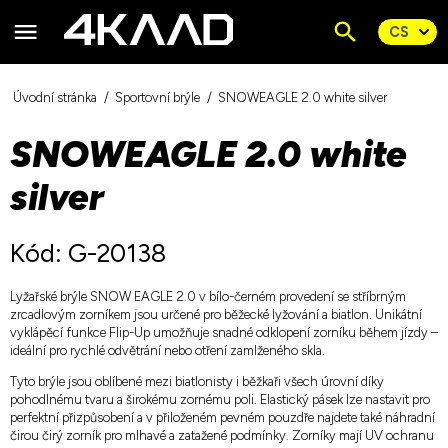
Úvodní stránka
Sportovní brýle
SNOWEAGLE 2.0 white silver
SNOWEAGLE 2.0 white
silver
Kód: G-20138
Lyžařské brýle SNOW EAGLE 2.0 v bílo-černém provedení se stříbrným
zrcadlovým zorníkem jsou určené pro běžecké lyžování a biatlon. Unikátní
vyklápěcí funkce Flip-Up umožňuje snadné odklopení zorníku během jízdy –
ideální pro rychlé odvětrání nebo otření zamlženého skla.
Tyto brýle jsou oblíbené mezi biatlonisty i běžkaři všech úrovní díky
pohodlnému tvaru a širokému zornému poli. Elastický pásek lze nastavit pro
perfektní přizpůsobení a v přiloženém pevném pouzdře najdete také náhradní
čirou čirý zorník pro mlhavé a zatažené podmínky. Zorníky mají UV ochranu