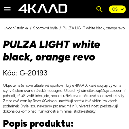
Úvodní stránka
Sportovní brýle
PULZA LIGHT white black, orange revo
PULZA LIGHT white
black, orange revo
Kód: G-20193
Objevte naše nové ultralehké sportovní brýle 4KAAD, které spojují výkon a
styl v čistém skandinávském designu. Ultralehký rámeček zajišťuje celodenní
pohodlí, ať už tvrdě trénujete, nebo si užíváte volnočasové sportovní aktivity.
Zrcadlové zorníky Revo XCvision umožňují ostré a živé vidění za všech
podmínek. Brýle jsou navrženy pro maximální univerzálnost, představují
dokonalou kombinaci funkčnosti a minimalistické estetiky.
Popis produktu: