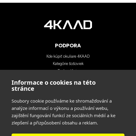
PODPORA
Kde kúpiť okuliare 4KAAD
Kategórie šošoviek
Technológia
Blog
Informace o cookies na této
Kontakty
stránce
Soubory cookie používáme ke shromažďování a
KONTAKTY
analýze informací o výkonu a používání webu,
zajištění fungování funkcí ze sociálních médií a ke
INA SPORT spol. s r.o.
zlepšení a přizpůsobení obsahu a reklam.
Adresa: Hlavní 729/114, 664 31 Lelekovice,
Czech Republic