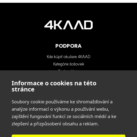
PODPORA
Kde kúpiť okuliare 4KAAD
Kategórie šošoviek
Technológia
Blog
Informace o cookies na této
Kontakty
stránce
Soubory cookie používáme ke shromažďování a
KONTAKTY
analýze informací o výkonu a používání webu,
zajištění fungování funkcí ze sociálních médií a ke
INA SPORT spol. s r.o.
zlepšení a přizpůsobení obsahu a reklam.
Adresa: Hlavní 729/114, 664 31 Lelekovice,
Czech Republic