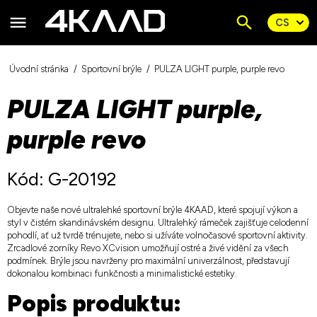
Úvodní stránka
Sportovní brýle
PULZA LIGHT purple, purple revo
PULZA LIGHT purple,
purple revo
Kód: G-20192
Objevte naše nové ultralehké sportovní brýle 4KAAD, které spojují výkon a
styl v čistém skandinávském designu. Ultralehký rámeček zajišťuje celodenní
pohodlí, ať už tvrdě trénujete, nebo si užíváte volnočasové sportovní aktivity.
Zrcadlové zorníky Revo XCvision umožňují ostré a živé vidění za všech
podmínek. Brýle jsou navrženy pro maximální univerzálnost, představují
dokonalou kombinaci funkčnosti a minimalistické estetiky.
Popis produktu: