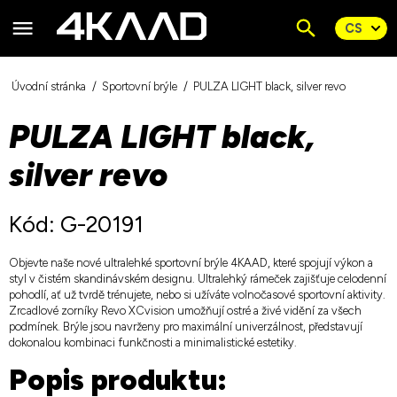
Úvodní stránka
Sportovní brýle
PULZA LIGHT black, silver revo
PULZA LIGHT black,
silver revo
Kód: G-20191
Objevte naše nové ultralehké sportovní brýle 4KAAD, které spojují výkon a
styl v čistém skandinávském designu. Ultralehký rámeček zajišťuje celodenní
pohodlí, ať už tvrdě trénujete, nebo si užíváte volnočasové sportovní aktivity.
Zrcadlové zorníky Revo XCvision umožňují ostré a živé vidění za všech
podmínek. Brýle jsou navrženy pro maximální univerzálnost, představují
dokonalou kombinaci funkčnosti a minimalistické estetiky.
Popis produktu: