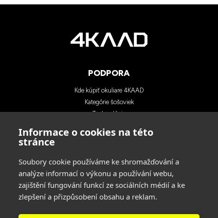
PODPORA
Kde kúpiť okuliare 4KAAD
Kategórie šošoviek
Technológia
Blog
Informace o cookies na této
Kontakty
stránce
Soubory cookie používáme ke shromažďování a
KONTAKTY
analýze informací o výkonu a používání webu,
zajištění fungování funkcí ze sociálních médií a ke
INA SPORT spol. s r.o.
zlepšení a přizpůsobení obsahu a reklam.
Adresa: Hlavní 729/114, 664 31 Lelekovice,
Czech Republic