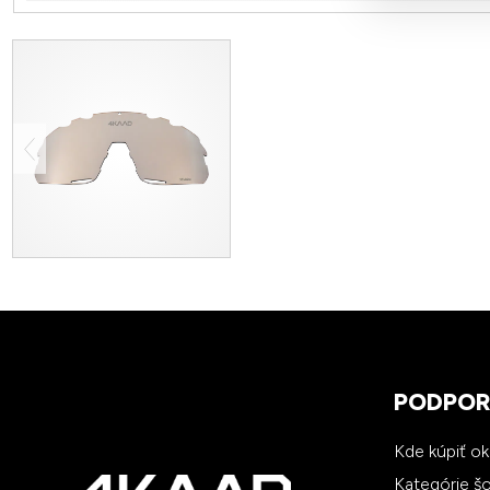
PODPO
Kde kúpiť o
Kategórie š