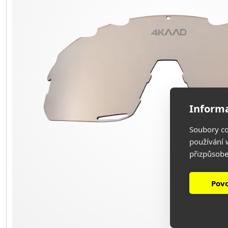
Informa
Soubory co
používání w
přizpůsobe
Povo