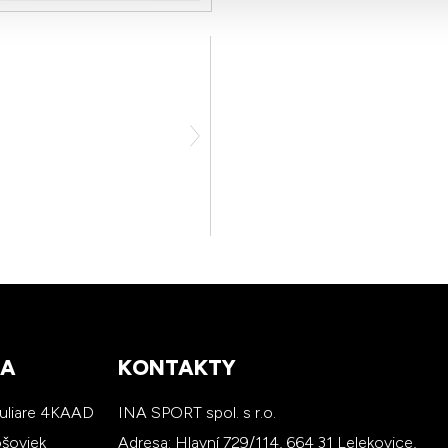
RA
KONTAKTY
kuliare 4KAAD
INA SPORT spol. s r.o.
ošoviek
Adresa: Hlavní 729/114, 664 31 Lelekovice,