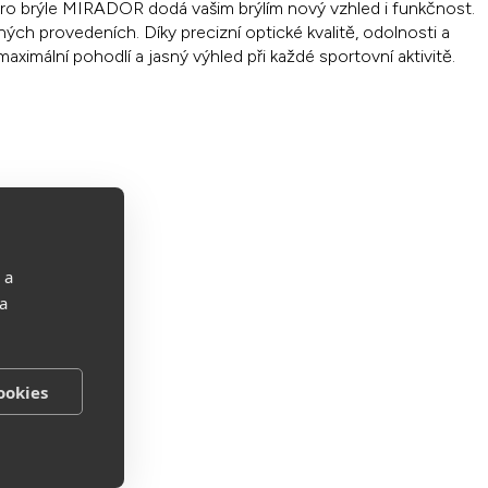
k pro brýle MIRADOR dodá vašim brýlím nový vzhled i funkčnost.
ných provedeních. Díky precizní optické kvalitě, odolnosti a
aximální pohodlí a jasný výhled při každé sportovní aktivitě.
 a
 a
ookies