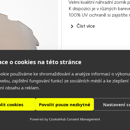
Velmi kvalitní náhradní zorní
K dispozici je v různých barev
100% UV ochraně si zajistíte m
Číst více
ce o cookies na této stránce
okie používáme ke shromažďování a analýze informací o výkonu
ebu, zajištění fungování funkcí ze sociálních médií a ke zlepšení
ní obsahu a reklam.
lit cookies
Povolit pouze nezbytné
Nastavení c
Powered by
CookieHub Consent Management