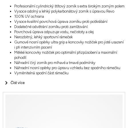
Profesionální cylindrický štítový zorník s extra širokým zorným polem
Vysoce odolný a lehký polykarbonátový zorník s úpravou Revo
100% UV ochrana
Vysoce kvalitní povrchová úprava zorníku proti poškrábání
Dodatečné odvětrání zorníku proti zamlžování
Povrchová úprava odpuzuje vodu, nečistoty a olej
Nerozbitný, lehký sportovní rámeček
Gumové nosní opěrky ultra grip a koncovky nožiček pro jisté usazení
i při intenzivním pocení
Měkké koncovky nožiček pro optimální přizpůsobení a maximální
pohodlí
Náhradní čirý zorník pro mlhavé a tmavé podmínky
Náhradní nosní opěrky pro úpravu vzhledu bez spodního rámečku
Vyměnitelná spodní část rámečku
Číst více