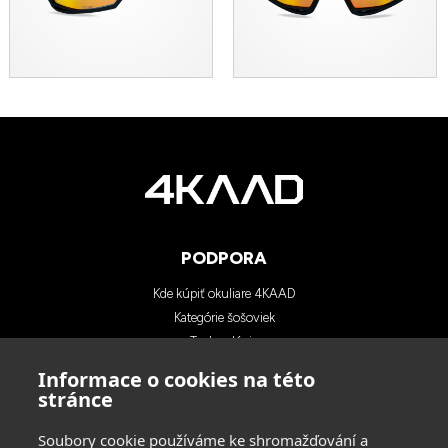
PODPORA
Kde kúpiť okuliare 4KAAD
Kategórie šošoviek
Technológia
Blog
Informace o cookies na této
Kontakty
stránce
Soubory cookie používáme ke shromažďování a