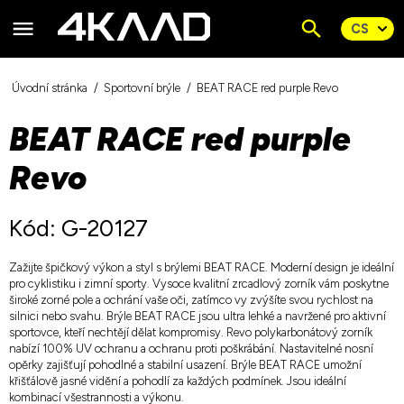
Úvodní stránka
Sportovní brýle
BEAT RACE red purple Revo
BEAT RACE red purple
Revo
Kód: G-20127
Zažijte špičkový výkon a styl s brýlemi BEAT RACE. Moderní design je ideální
pro cyklistiku i zimní sporty. Vysoce kvalitní zrcadlový zorník vám poskytne
široké zorné pole a ochrání vaše oči, zatímco vy zvýšíte svou rychlost na
silnici nebo svahu. Brýle BEAT RACE jsou ultra lehké a navržené pro aktivní
sportovce, kteří nechtějí dělat kompromisy. Revo polykarbonátový zorník
nabízí 100% UV ochranu a ochranu proti poškrábání. Nastavitelné nosní
opěrky zajišťují pohodlné a stabilní usazení. Brýle BEAT RACE umožní
křišťálově jasné vidění a pohodlí za každých podmínek. Jsou ideální
kombinací všestrannosti a výkonu.