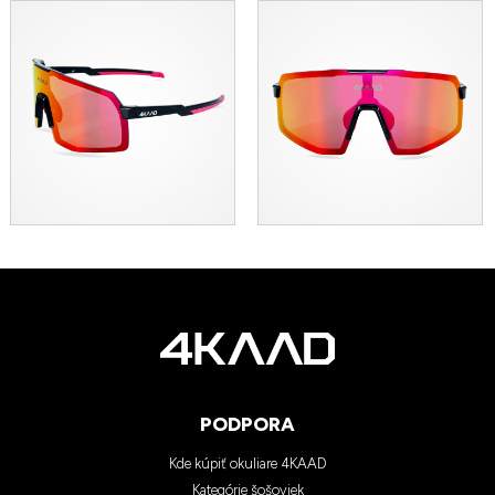
PODPORA
Kde kúpiť okuliare 4KAAD
Kategórie šošoviek