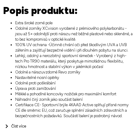
Popis produktu:
Extra široké zorné pole
Odolné zorníky XCvision vyrobené z prémiového polykarbonátu -
jsou až 5× odolnější proti nárazu než běžné plastové nebo skleněné, a
to bez kompromisů v optické kvalitě.
100% UV ochrana -Účinně chrání oči před škodlivým UVA a UVB
zářením a zajišťují bezpečné vidění i při dlouhém pobytu na slunci.
Lehký, odolný a nerozbitný sportovní rámeček - Vyrobený z high-
tech Pro TR90 materiálu, který poskytuje mimořádnou flexibilitu,
nízkou hmotnost a stabilní výkon v jakémkoli počasí
Odolné a nárazuvzdorné Revo zorníky
Nastavitelné nosní opěrky
Odolné proti poškrábání
Úprava proti zamlžování
Měkké a pohodlné koncovky nožiček pro maximální komfort
Náhradní čirý zorník jako součást balení
Certifikace CE- Sportovní brýle 4KAAD Active splňují přísné normy
CE dle směrnic EU, což zaručuje splnění zásadních zdravotních a
bezpečnostních požadavků. Součástí balení je podrobný návod.
Číst více