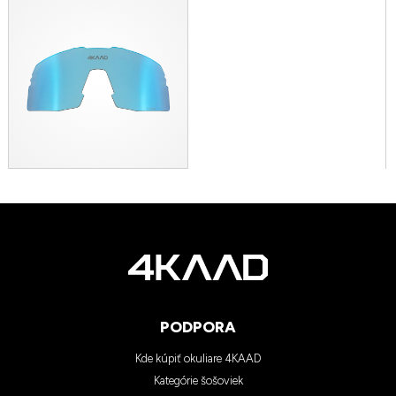
PODPORA
Kde kúpiť okuliare 4KAAD
Kategórie šošoviek