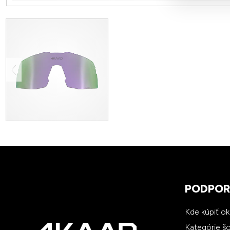
PODPO
Kde kúpiť o
Kategórie š