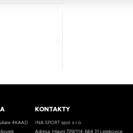
RA
KONTAKTY
kuliare 4KAAD
INA SPORT spol. s r.o.
ošoviek
Adresa: Hlavní 729/114, 664 31 Lelekovice,