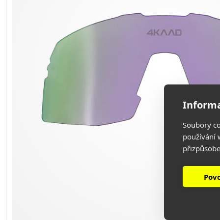
Informa
Soubory co
používání w
přizpůsobe
Povo