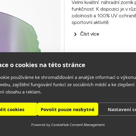
Velmi kvalitní náhradní zorní
funkčnost. K dispozici je v rů
odolnosti a 100% UV ochraně si
sportovní aktivitě.
Číst více
ce o cookies na této stránce
okie používáme ke shromažďování a analýze informací o výkonu
ebu, zajištění fungování funkcí ze sociálních médií a ke zlepšení
ní obsahu a reklam.
lit cookies
Povolit pouze nezbytné
Nastavení c
Powered by
CookieHub Consent Management