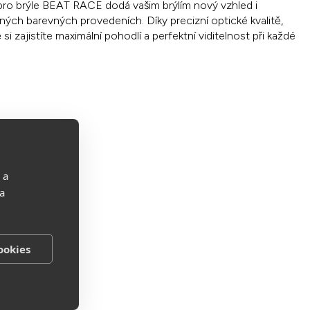
k pro brýle BEAT RACE dodá vašim brýlím nový vzhled i
zných barevných provedeních. Díky precizní optické kvalitě,
 zajistíte maximální pohodlí a perfektní viditelnost při každé
 a
 a
ookies