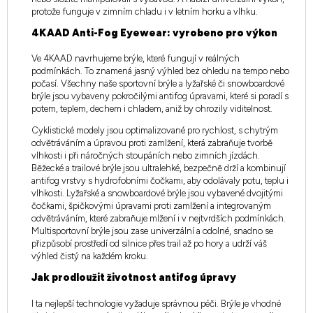
protože funguje v zimním chladu i v letním horku a vlhku.
4KAAD Anti-Fog Eyewear: vyrobeno pro výkon
Ve 4KAAD navrhujeme brýle, které fungují v reálných
podmínkách. To znamená jasný výhled bez ohledu na tempo nebo
počasí. Všechny naše sportovní brýle a lyžařské či snowboardové
brýle jsou vybaveny pokročilými antifog úpravami, které si poradí s
potem, teplem, dechem i chladem, aniž by ohrozily viditelnost.
Cyklistické modely jsou optimalizované pro rychlost, s chytrým
odvětráváním a úpravou proti zamlžení, která zabraňuje tvorbě
vlhkosti i při náročných stoupáních nebo zimních jízdách.
Běžecké a trailové brýle jsou ultralehké, bezpečně drží a kombinují
antifog vrstvy s hydrofobními čočkami, aby odolávaly potu, teplu i
vlhkosti. Lyžařské a snowboardové brýle jsou vybavené dvojitými
čočkami, špičkovými úpravami proti zamlžení a integrovaným
odvětráváním, které zabraňuje mlžení i v nejtvrdších podmínkách.
Multisportovní brýle jsou zase univerzální a odolné, snadno se
přizpůsobí prostředí od silnice přes trail až po hory a udrží váš
výhled čistý na každém kroku.
Jak prodloužit životnost antifog úpravy
I ta nejlepší technologie vyžaduje správnou péči. Brýle je vhodné