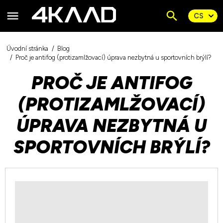
Úvodní stránka
Blog
Proč je antifog (protizamlžovací) úprava nezbytná u sportovních brýlí?
PROČ JE ANTIFOG
(PROTIZAMLŽOVACÍ)
ÚPRAVA NEZBYTNÁ U
SPORTOVNÍCH BRÝLÍ?