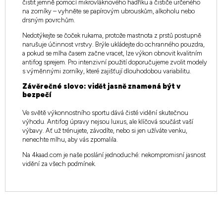
čistit jemně pomocí mikrovláknového hadříku a čističe určeného
na zorníky – vyhněte se papírovým ubrouskům, alkoholu nebo
drsným povrchům.
Nedotýkejte se čoček rukama, protože mastnota z prstů postupně
narušuje účinnost vrstvy. Brýle ukládejte do ochranného pouzdra,
a pokud se mlha časem začne vracet, lze výkon obnovit kvalitním
antifog sprejem. Pro intenzivní použití doporučujeme zvolit modely
s výměnnými zorníky, které zajišťují dlouhodobou variabilitu.
Závěrečné slovo: vidět jasně znamená být v
bezpečí
Ve světě výkonnostního sportu dává čisté vidění skutečnou
výhodu. Antifog úpravy nejsou luxus, ale klíčová součást vaší
výbavy. Ať už trénujete, závodíte, nebo si jen užíváte venku,
nenechte mlhu, aby vás zpomalila.
Na 4kaad.com je naše poslání jednoduché: nekompromisní jasnost
vidění za všech podmínek.