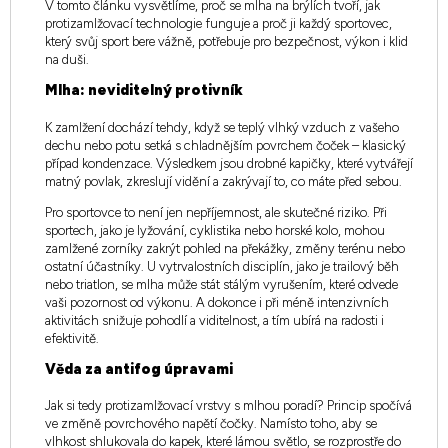
V tomto článku vysvětlíme, proč se mlha na brýlích tvoří, jak
protizamlžovací technologie funguje a proč ji každý sportovec,
který svůj sport bere vážně, potřebuje pro bezpečnost, výkon i klid
na duši.
Mlha: neviditelný protivník
K zamlžení dochází tehdy, když se teplý vlhký vzduch z vašeho
dechu nebo potu setká s chladnějším povrchem čoček – klasický
případ kondenzace. Výsledkem jsou drobné kapičky, které vytvářejí
matný povlak, zkreslují vidění a zakrývají to, co máte před sebou.
Pro sportovce to není jen nepříjemnost, ale skutečné riziko. Při
sportech, jako je lyžování, cyklistika nebo horské kolo, mohou
zamlžené zorníky zakrýt pohled na překážky, změny terénu nebo
ostatní účastníky. U vytrvalostních disciplín, jako je trailový běh
nebo triatlon, se mlha může stát stálým vyrušením, které odvede
vaši pozornost od výkonu. A dokonce i při méně intenzivních
aktivitách snižuje pohodlí a viditelnost, a tím ubírá na radosti i
efektivitě.
Věda za antifog úpravami
Jak si tedy protizamlžovací vrstvy s mlhou poradí? Princip spočívá
ve změně povrchového napětí čočky. Namísto toho, aby se
vlhkost shlukovala do kapek, které lámou světlo, se rozprostře do