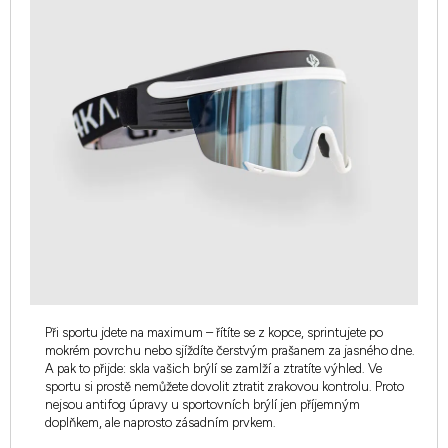
Při sportu jdete na maximum – řítíte se z kopce, sprintujete po
mokrém povrchu nebo sjíždíte čerstvým prašanem za jasného dne.
A pak to přijde: skla vašich brýlí se zamlží a ztratíte výhled. Ve
sportu si prostě nemůžete dovolit ztratit zrakovou kontrolu. Proto
nejsou antifog úpravy u sportovních brýlí jen příjemným
doplňkem, ale naprosto zásadním prvkem.