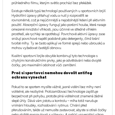
průhledného filmu, kterým světlo prochází bez překážek.
Existuje několik typů technologií používaných u sportovních brýlí.
Hydrofilní úpravy přitahují vodu a nutí ji rozprostřít se
rovnoměrně, což je nejúčinnější a nejodolnější řešení při aktivním
použití. Absorpční úpravy fungují jako porézní houba, která nasaje
omezené množství vlhkosti, jsou účinné ve středně vlhkém
prostředí, ale rychleji se opotřebují. Povrchově aktivní úpravy zase
snižují povrchové napětí podobně jako detergenty, čímž brání
tvorbě mlhy. Ty se často aplikují ve formě sprejů nebo ubrousků a
mohou vyžadovat častější obnovu.
Kvalitní sportovní brýle obvykle kombinují tyto technologie s
chytrými konstrukčními prvky, jako je odvětrávání nebo dvojité
čočky, pro maximální odolnost vůči zamlžení.
Proč si sportovci nemohou dovolit antifog
ochranu vynechat
Pokud to se sportem myslíte vážně, jasné vidění bez mlhy není
volitelné, ale nezbytné. Protizamlžovací technologie zajišťuje
bezpečnost při pohybu, protože plná viditelnost znamená žádné
slepé úhly. Dává vám jistotu a kontrolu – mlha totiž narušuje
vnímání hloubky, rozhodování i rytmus. Chrání před
přerušováním, takže už nemusíte zastavovat, abyste si otírali čočky
nebo složitě manipulovali s výbavou. A nabízí univerzální výkon,