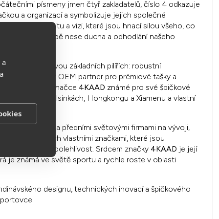
čátečními písmeny jmen čtyř zakladatelů, číslo 4 odkazuje
načkou a organizací a symbolizuje jejich společné
jednotu, kreativitu a vizi, které jsou hnací silou všeho, co
ždý produkt v sobě nese ducha a odhodlání našeho
 a
 funguje na dvou základních pilířích: robustní
 a
ané jako klíčový OEM partner pro prémiové tašky a
 spotřebitelské značce
4KAAD
známé pro své špičkové
má pobočky v Helsinkách, Hongkongu a Xiamenu a vlastní
ku a Myanmaru.
ookies
pracuje s několika předními světovými firmami na vývoji,
a míru pod jejich vlastními značkami, které jsou
ost, kvalitu a spolehlivost. Srdcem značky
4KAAD
je její
erá je známá ve světě sportu a rychle roste v oblasti
inávského designu, technických inovací a špičkového
portovce.