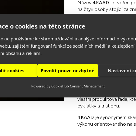
Název
4KAAD
je tvořen po
na čtyři osoby stojící za z
odhodlání a nadšení. Odráží 
navrhujeme a nabízíme. Ka
ce o cookies na této stránce
zakládajícího týmu.
okie používáme ke shromažďování a analýze informací o výkonu
V současné době společnost
ebu, zajištění fungování funkcí ze sociálních médií a ke zlepšení
průmyslové jednotce uznáv
ní obsahu a reklam.
produkty na bázi karbonu a
sportovní vybavení. Firma 
továrny v Xiamenu, Bangko
lit cookies
Povolit pouze nezbytné
Nastavení c
4KAAD
International spolu
designu a výrobě produktů n
Powered by
CookieHub Consent Management
důvěryhodné pro svou přesn
vlastní produktová řada, kt
cyklistiky a triatlonu.
4KAAD
je synonymem skand
výkonu orientovaného na s