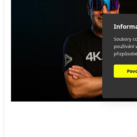
Informa
Soubory co
používání w
přizpůsobe
Povo