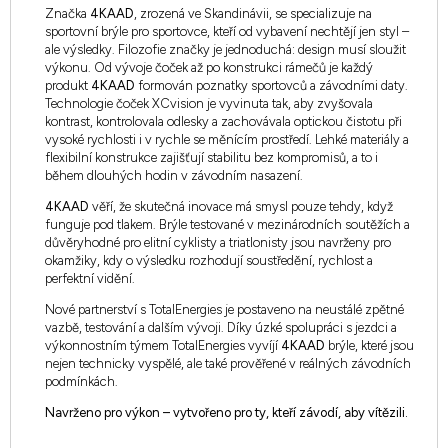
Značka
4KAAD
, zrozená ve Skandinávii, se specializuje na
sportovní brýle pro sportovce, kteří od vybavení nechtějí jen styl –
ale výsledky. Filozofie značky je jednoduchá: design musí sloužit
výkonu. Od vývoje čoček až po konstrukci rámečů je každý
produkt
4KAAD
formován poznatky sportovců a závodními daty.
Technologie čoček XCvision je vyvinuta tak, aby zvyšovala
kontrast, kontrolovala odlesky a zachovávala optickou čistotu při
vysoké rychlosti i v rychle se měnícím prostředí. Lehké materiály a
flexibilní konstrukce zajišťují stabilitu bez kompromisů, a to i
během dlouhých hodin v závodním nasazení.
4KAAD
věří, že skutečná inovace má smysl pouze tehdy, když
funguje pod tlakem. Brýle testované v mezinárodních soutěžích a
důvěryhodné pro elitní cyklisty a triatlonisty jsou navrženy pro
okamžiky, kdy o výsledku rozhodují soustředění, rychlost a
perfektní vidění.
Nové partnerství s TotalEnergies je postaveno na neustálé zpětné
vazbě, testování a dalším vývoji. Díky úzké spolupráci s jezdci a
výkonnostním týmem TotalEnergies vyvíjí
4KAAD
brýle, které jsou
nejen technicky vyspělé, ale také prověřené v reálných závodních
podmínkách.
Navrženo pro výkon – vytvořeno pro ty, kteří závodí, aby vítězili.