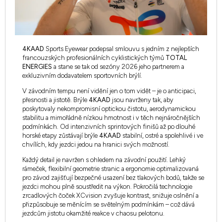
4KAAD
Sports Eyewear podepsal smlouvu s jedním z nejlepších
francouzských profesionálních cyklistických týmů
TOTAL
ENERGIES
a stane se tak od sezóny 2026 jeho partnerem a
exkluzivním dodavatelem sportovních brýlí.
V závodním tempu není vidění jen o tom vidět – je o anticipaci,
přesnosti a jistotě. Brýle
4KAAD
jsou navrženy tak, aby
poskytovaly nekompromisní optickou čistotu, aerodynamickou
stabilitu a mimořádně nízkou hmotnost i v těch nejnáročnějších
podmínkách. Od intenzivních sprintových finišů až po dlouhé
horské etapy zůstávají brýle
4KAAD
stabilní, ostré a spolehlivé i ve
chvílích, kdy jezdci jedou na hranici svých možností.
Každý detail je navržen s ohledem na závodní použití. Lehký
rámeček, flexibilní geometrie stranic a ergonomie optimalizovaná
pro závod zajišťují bezpečné usazení bez tlakových bodů, takže se
jezdci mohou plně soustředit na výkon. Pokročilá technologie
zrcadlových čoček XCvision zvyšuje kontrast, snižuje oslnění a
přizpůsobuje se měnícím se světelným podmínkám – což dává
jezdcům jistotu okamžité reakce v chaosu pelotonu.