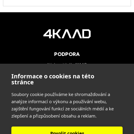
PODPORA
Kde koupit brýle 4KAAD
Kategorie zorníků
Informace o cookies na této
Technologie
stránce
Blog
Soubory cookie používáme ke shromažďování a
analýze informací o výkonu a používání webu,
KONTAKTY
zajištění fungování funkcí ze sociálních médií a ke
zlepšení a přizpůsobení obsahu a reklam.
INA SPORT spol. s r.o.
Adresa: Hlavní 729/114, 664 31 Lelekovice, Czech Republic
tel: +420 545 422 431
Povolit cookies