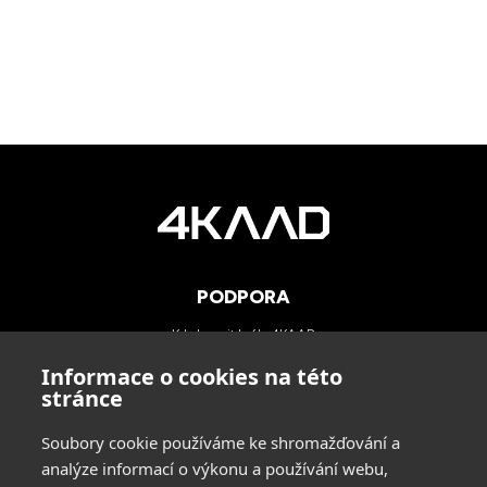
PODPORA
Kde koupit brýle 4KAAD
Kategorie zorníků
Informace o cookies na této
Technologie
stránce
Blog
Soubory cookie používáme ke shromažďování a
analýze informací o výkonu a používání webu,
KONTAKTY