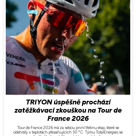
TRIYON úspěšně prochází
zatěžkávací zkouškou na Tour de
France 2026
Tour de France 2026 má za sebou první třetinu etap, které se
odehrály v teplotách přesahujících 30 °C. Týmu TotalEnergies se