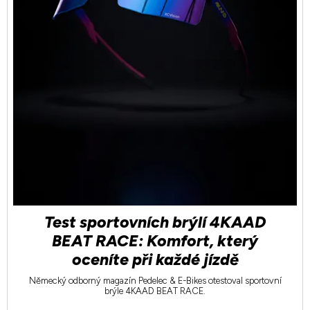
Test sportovních brýlí 4KAAD
BEAT RACE: Komfort, který
oceníte při každé jízdě
Německý odborný magazín Pedelec & E-Bikes otestoval sportovní
brýle 4KAAD BEAT RACE.