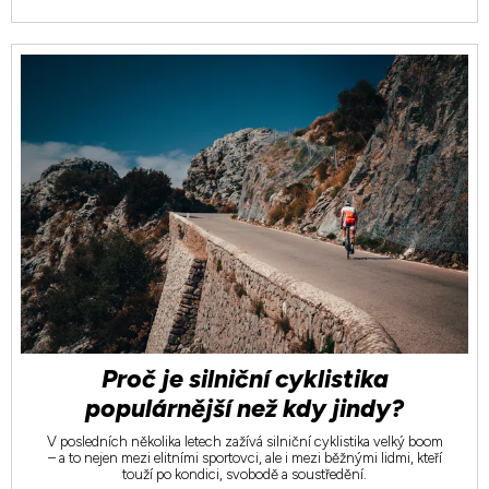
Proč je silniční cyklistika
populárnější než kdy jindy?
V posledních několika letech zažívá silniční cyklistika velký boom
– a to nejen mezi elitními sportovci, ale i mezi běžnými lidmi, kteří
touží po kondici, svobodě a soustředění.