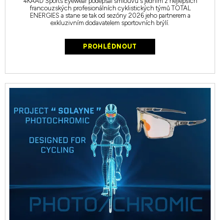
4KAAD Sports Eyewear podepsal smlouvu s jedním z nejlepších
francouzských profesionálních cyklistických týmů TOTAL
ENERGIES a stane se tak od sezóny 2026 jeho partnerem a
exkluzivním dodavatelem sportovních brýlí.
PROHLÉDNOUT