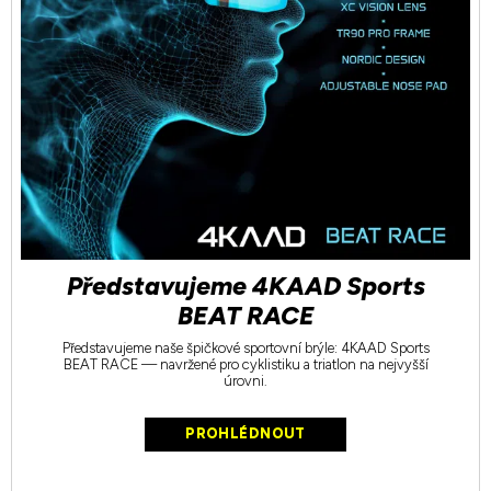
Představujeme 4KAAD Sports
BEAT RACE
Představujeme naše špičkové sportovní brýle: 4KAAD Sports
BEAT RACE — navržené pro cyklistiku a triatlon na nejvyšší
úrovni.
PROHLÉDNOUT