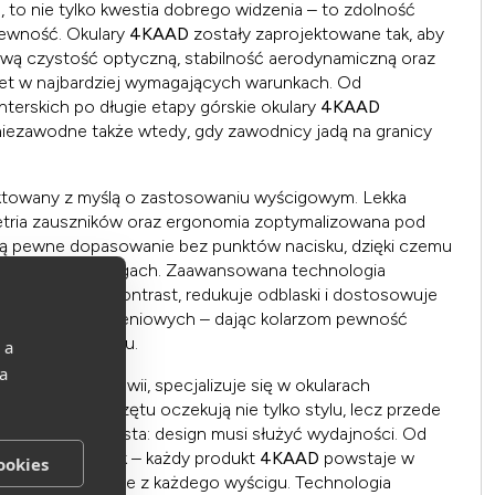
 to nie tylko kwestia dobrego widzenia – to zdolność
pewność. Okulary
4KAAD
zostały zaprojektowane tak, aby
ą czystość optyczną, stabilność aerodynamiczną oraz
et w najbardziej wymagających warunkach. Od
nterskich po długie etapy górskie okulary
4KAAD
i niezawodne także wtedy, gdy zawodnicy jadą na granicy
ektowany z myślą o zastosowaniu wyścigowym. Lekka
tria zauszników oraz ergonomia zoptymalizowana pod
ają pewne dopasowanie bez punktów nacisku, dzięki czemu
upić się na osiągach. Zaawansowana technologia
ion zwiększa kontrast, redukuje odblaski i dostosowuje
warunków oświetleniowych – dając kolarzom pewność
chaosie peletonu.
 a
 a
ię ze Skandynawii, specjalizuje się w okularach
 którzy od sprzętu oczekują nie tylko stylu, lecz przede
ia marki jest prosta: design musi służyć wydajności. Od
trukcję oprawek – każdy produkt
4KAAD
powstaje w
ookies
portowców i dane z każdego wyścigu. Technologia