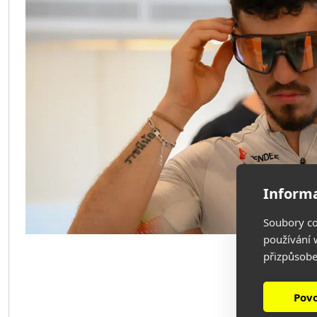
Informa
Soubory co
používání w
přizpůsobe
Povo