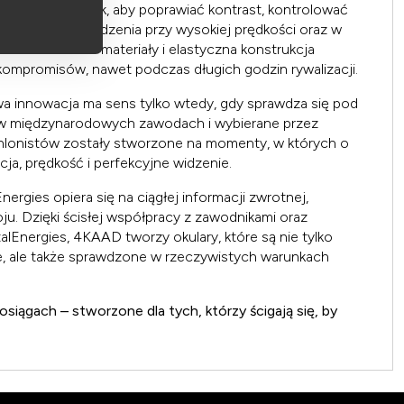
 opracowana tak, aby poprawiać kontrast, kontrolować
onałą jakość widzenia przy wysokiej prędkości oraz w
czeniu. Lekkie materiały i elastyczna konstrukcja
kompromisów, nawet podczas długich godzin rywalizacji.
wa innowacja ma sens tylko wtedy, gdy sprawdza się pod
 w międzynarodowych zawodach i wybierane przez
iathlonistów zostały stworzone na momenty, w których o
ja, prędkość i perfekcyjne widzenie.
rgies opiera się na ciągłej informacji zwrotnej,
ju. Dzięki ścisłej współpracy z zawodnikami oraz
Energies, 4KAAD tworzy okulary, które są nie tylko
, ale także sprawdzone w rzeczywistych warunkach
siągach – stworzone dla tych, którzy ścigają się, by