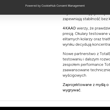
soczewek XCvision została
Powered by
CookieHub Consent Management
refleksy i zachowywać dosk
szybko zmieniającym się oto
zapewniają stabilność bez 
4KAAD
wierzy, że prawdzi
presją. Okulary testowane
elitarnych kolarzy oraz tr
wyniku decydują koncentrac
Nowe partnerstwo z TotalEne
testowaniu i dalszym rozwo
zespołem performance Total
zaawansowane technicznie
wyścigowych.
Zaprojektowane z myślą o o
wygrywać.