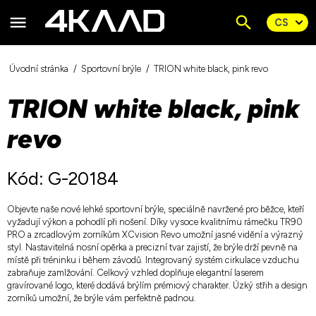
Úvodní stránka
Sportovní brýle
TRION white black, pink revo
TRION white black, pink
revo
Kód: G-20184
Objevte naše nové lehké sportovní brýle, speciálně navržené pro běžce, kteří
vyžadují výkon a pohodlí při nošení. Díky vysoce kvalitnímu rámečku TR90
PRO a zrcadlovým zorníkům XCvision Revo umožní jasné vidění a výrazný
styl. Nastavitelná nosní opěrka a precizní tvar zajistí, že brýle drží pevně na
místě při tréninku i během závodů. Integrovaný systém cirkulace vzduchu
zabraňuje zamlžování. Celkový vzhled doplňuje elegantní laserem
gravírované logo, které dodává brýlím prémiový charakter. Úzký střih a design
zorníků umožní, že brýle vám perfektně padnou.