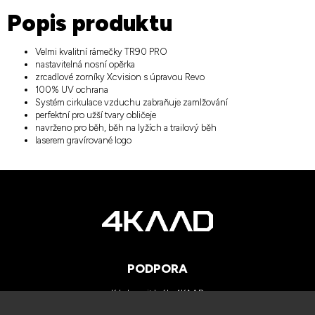
Popis produktu
Velmi kvalitní rámečky TR90 PRO
nastavitelná nosní opěrka
zrcadlové zorníky Xcvision s úpravou Revo
100% UV ochrana
Systém cirkulace vzduchu zabraňuje zamlžování
perfektní pro užší tvary obličeje
navrženo pro běh, běh na lyžích a trailový běh
laserem gravírované logo
PODPORA
Kde koupit brýle 4KAAD
Kategorie zorníků