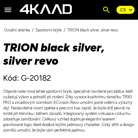
Úvodní stránka
Sportovní brýle
TRION black silver, silver revo
TRION black silver,
silver revo
Kód: G-20182
Objevte naše nové lehké sportovní brýle, speciálně navržené pro běžce, kteří
vyžadují výkon a pohodlí při nošení. Díky vysoce kvalitnímu rámečku TR90
PRO a zrcadlovým zorníkům XCvision Revo umožní jasné vidění a výrazný
styl. Nastavitelná nosní opěrka a precizní tvar zajistí, že brýle drží pevně na
místě při tréninku i během závodů. Integrovaný systém cirkulace vzduchu
zabraňuje zamlžování. Celkový vzhled doplňuje elegantní laserem
gravírované logo, které dodává brýlím prémiový charakter. Úzký střih a design
zorníků umožní, že brýle vám perfektně padnou.