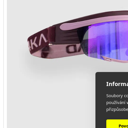
Informa
Soubory co
používání w
přizpůsobe
Povo