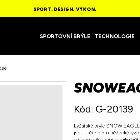
SPORT. DESIGN. VÝKON.
SPORTOVNÍ BRÝLE
TECHNOLOGIE
ose
SNOWEAGL
Kód: G-20139
Lyžařské brýle SNOW EAGLE 
jsou určené pro běžecké lyžov
snadné odklopení zorníku běhe