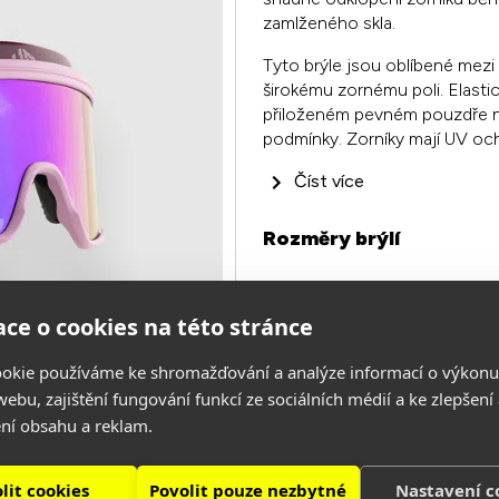
zamlženého skla.
Tyto brýle jsou oblíbené mezi 
širokému zornému poli. Elastic
přiloženém pevném pouzdře naj
podmínky. Zorníky mají UV och
Číst více
Rozměry brýlí
ce o cookies na této stránce
okie používáme ke shromažďování a analýze informací o výkonu
ebu, zajištění fungování funkcí ze sociálních médií a ke zlepšení
ní obsahu a reklam.
lit cookies
Povolit pouze nezbytné
Nastavení c