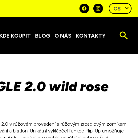
KDE KOUPIT
BLOG
O NÁS
KONTAKTY
E 2.0 wild rose
2.0 v růžovém provedení s růžovým zrcadlovým zorníkem
ání a biatlon. Unikátní vyklápěcí funkce Flip-Up umožňuje
m jízdy – ideální pro rychlé odvětrání nebo otření