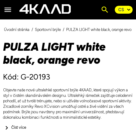
Úvodní stránka
Sportovní brýle
PULZA LIGHT white black, orange revo
PULZA LIGHT white
black, orange revo
Kód: G-20193
Objevte naše nové ultralehké sportovní brýle 4KAAD, které spojují výkon a
styl v čistém skandinávském designu. Ultralehký rámeček zajišťuje celodenní
pohodlí, ať už tvrdě trénujete, nebo si užíváte volnočasové sportovní aktivity.
Zrcadlové zorníky Revo XCvision umožňují ostré a živé vidění za všech
podmínek. Brýle jsou navrženy pro maximální univerzálnost, představují
dokonalou kombinaci funkčnosti a minimalistické estetiky.
Číst více