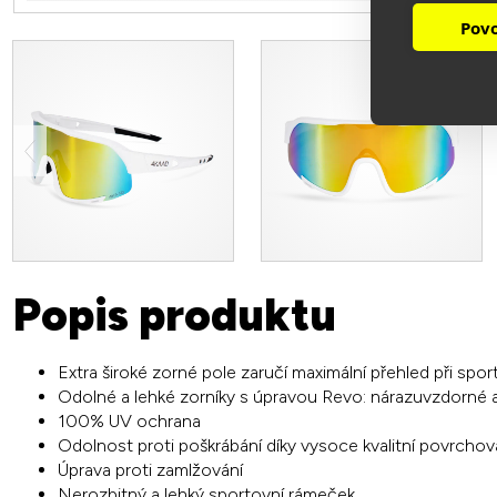
Povo
Popis produktu
Extra široké zorné pole zaručí maximální přehled při spor
Odolné a lehké zorníky s úpravou Revo: nárazuvzdorné 
100% UV ochrana
Odolnost proti poškrábání díky vysoce kvalitní povrcho
Úprava proti zamlžování
Nerozbitný a lehký sportovní rámeček