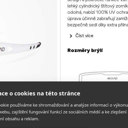
lehký cylindrický štítový zorní
odolná, nabízí 100% UV ochran
úprava účinně zabraňují zaml
bezpečně sedí díky extra př
Číst více
Rozměry brýlí
ce o cookies na této stránce
okie používáme ke shromažďování a analýze informací o výkonu
ebu, zajištění fungování funkcí ze sociálních médií a ke zlepšení
ní obsahu a reklam.