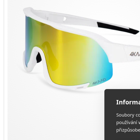
Informa
Soubory co
používání w
přizpůsobe