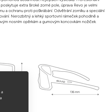
k poskytuje extra široké zorné pole, úprava Revo je velmi
u a ochranu proti poškrábání. Odvětrání zorníku a speciální
žování. Nerozbitný a lehký sportovní rámeček pohodlně a
ilnavým nosním opěrkám a gumovým koncovkám nožiček.
 a
 a