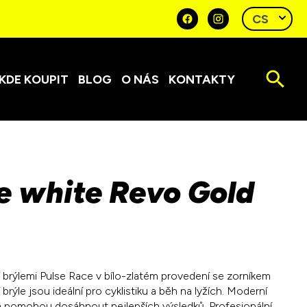
KDE KOUPIT
BLOG
O NÁS
KONTAKTY
e white Revo Gold
s brýlemi Pulse Race v bílo-zlatém provedení se zorníkem
brýle jsou ideální pro cyklistiku a běh na lyžích. Moderní
m pomohou dosáhnout nejlepších výsledků. Profesionální