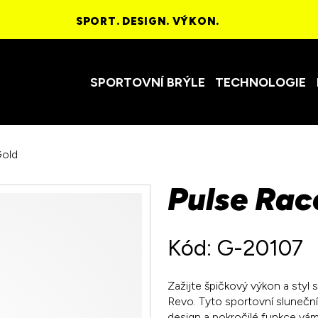
SPORT. DESIGN. VÝKON.
SPORTOVNÍ BRÝLE
TECHNOLOGIE
Gold
Pulse Rac
Kód: G-20107
Zažijte špičkový výkon a styl 
Revo. Tyto sportovní sluneční 
design a pokročilé funkce vá