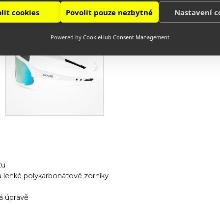
lit cookies
Povolit pouze nezbytné
Nastavení c
Powered by
CookieHub Consent Management
tu
a lehké polykarbonátové zorníky
vá úpravě