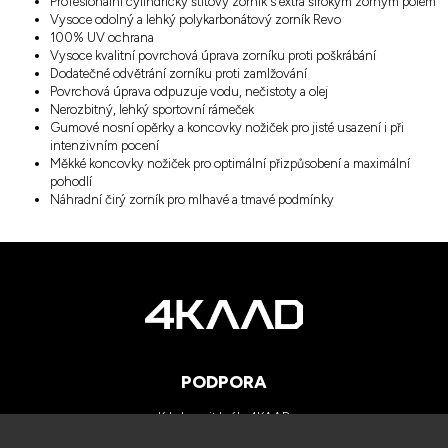
Profesionální cylindrický štítový zorník s extra širokým zorným polem
Vysoce odolný a lehký polykarbonátový zorník Revo
100% UV ochrana
Vysoce kvalitní povrchová úprava zorníku proti poškrábání
Dodatečné odvětrání zorníku proti zamlžování
Povrchová úprava odpuzuje vodu, nečistoty a olej
Nerozbitný, lehký sportovní rámeček
Gumové nosní opěrky a koncovky nožiček pro jisté usazení i při
intenzivním pocení
Měkké koncovky nožiček pro optimální přizpůsobení a maximální
pohodlí
Náhradní čirý zorník pro mlhavé a tmavé podmínky
PODPORA
Kde koupit brýle 4KAAD
Kategorie zorníků