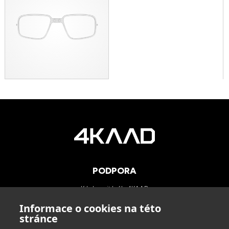
PODPORA
Kde koupit brýle 4KAAD
Kategorie zorníků
Informace o cookies na této
Technologie
stránce
Blog