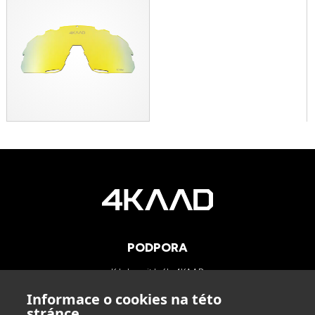
PODPORA
Kde koupit brýle 4KAAD
Kategorie zorníků
Informace o cookies na této
Technologie
stránce