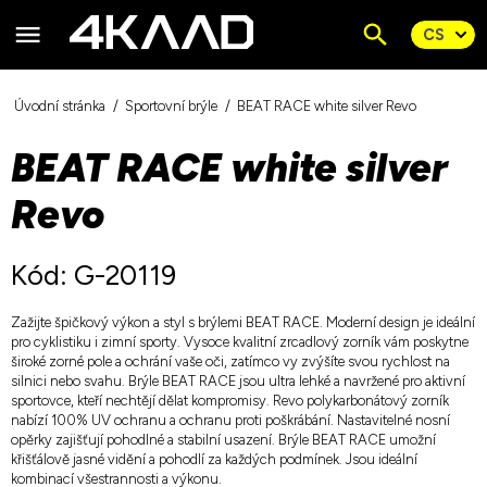
Úvodní stránka
Sportovní brýle
BEAT RACE white silver Revo
BEAT RACE white silver
Revo
Kód: G-20119
Zažijte špičkový výkon a styl s brýlemi BEAT RACE. Moderní design je ideální
pro cyklistiku i zimní sporty. Vysoce kvalitní zrcadlový zorník vám poskytne
široké zorné pole a ochrání vaše oči, zatímco vy zvýšíte svou rychlost na
silnici nebo svahu. Brýle BEAT RACE jsou ultra lehké a navržené pro aktivní
sportovce, kteří nechtějí dělat kompromisy. Revo polykarbonátový zorník
nabízí 100% UV ochranu a ochranu proti poškrábání. Nastavitelné nosní
opěrky zajišťují pohodlné a stabilní usazení. Brýle BEAT RACE umožní
křišťálově jasné vidění a pohodlí za každých podmínek. Jsou ideální
kombinací všestrannosti a výkonu.