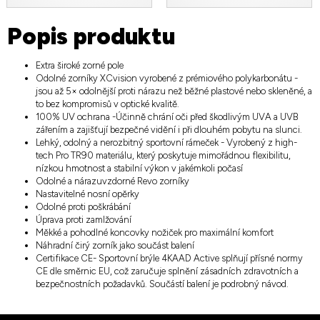
Popis produktu
Extra široké zorné pole
Odolné zorníky XCvision vyrobené z prémiového polykarbonátu -
jsou až 5× odolnější proti nárazu než běžné plastové nebo skleněné, a
to bez kompromisů v optické kvalitě.
100% UV ochrana -Účinně chrání oči před škodlivým UVA a UVB
zářením a zajišťují bezpečné vidění i při dlouhém pobytu na slunci.
Lehký, odolný a nerozbitný sportovní rámeček - Vyrobený z high-
tech Pro TR90 materiálu, který poskytuje mimořádnou flexibilitu,
nízkou hmotnost a stabilní výkon v jakémkoli počasí
Odolné a nárazuvzdorné Revo zorníky
Nastavitelné nosní opěrky
Odolné proti poškrábání
Úprava proti zamlžování
Měkké a pohodlné koncovky nožiček pro maximální komfort
Náhradní čirý zorník jako součást balení
Certifikace CE- Sportovní brýle 4KAAD Active splňují přísné normy
CE dle směrnic EU, což zaručuje splnění zásadních zdravotních a
bezpečnostních požadavků. Součástí balení je podrobný návod.