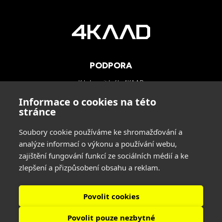
PODPORA
Kde koupit brýle 4KAAD
Kategorie zorníků
Informace o cookies na této
Technologie
stránce
Blog
Soubory cookie používáme ke shromažďování a
analýze informací o výkonu a používání webu,
KONTAKTY
zajištění fungování funkcí ze sociálních médií a ke
zlepšení a přizpůsobení obsahu a reklam.
INA SPORT spol. s r.o.
Adresa: Hlavní 729/114, 664 31 Lelekovice, Czech Republic
tel: +420 545 422 431
Povolit cookies
Povolit pouze nezbytné