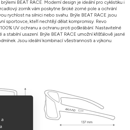
s brýlemi BEAT RACE. Moderní design je ideální pro cyklistiku i
zrcadlový zorník vám poskytne široké zorné pole a ochrání
svou rychlost na silnici nebo svahu. Brýle BEAT RACE jsou
ivní sportovce, kteří nechtějí dělat kompromisy. Revo
í 100% UV ochranu a ochranu proti poškrábání. Nastavitelné
é a stabilní usazení. Brýle BEAT RACE umožní křišťálově jasné
odmínek. Jsou ideální kombinací všestrannosti a výkonu.
 a
 a