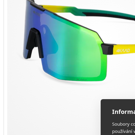
Informa
Soubory co
používání w