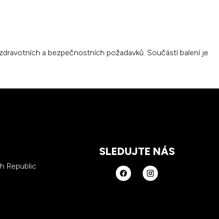
 zdravotních a bezpečnostních požadavků. Součástí balení je
SLEDUJTE NÁS
ch Republic