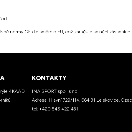
fort
řísné normy CE dle směrnic EU, což zaručuje splnění zásadních
RA
KONTAKTY
brýle 4KAAD
INA SPORT spol. s r.o.
rníků
Adresa: Hlavní 729/114, 664 31 Lelekovice, Cze
tel: +420 545 422 431