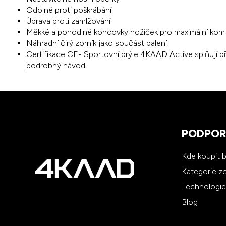
Odolné proti poškrábání
Úprava proti zamlžování
Měkké a pohodlné koncovky nožiček pro maximální kom
Náhradní čirý zorník jako součást balení
Certifikace CE- Sportovní brýle 4KAAD Active splňují p
podrobný návod.
PODPO
Kde koupit 
Kategorie zo
Technologie
Blog