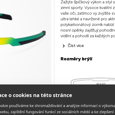
Zažijte špičkový výkon a styl 
zimní sporty. Vysoce kvalitní 
vaše oči, zatímco vy zvýšíte 
ultra lehké a navržené pro akt
polykarbonátový zorník nabíz
nosní opěrky zajišťují pohodln
vidění a pohodlí za každých p
Číst více
Rozměry brýlí
ce o cookies na této stránce
okie používáme ke shromažďování a analýze informací o výkonu
ebu, zajištění fungování funkcí ze sociálních médií a ke zlepšení