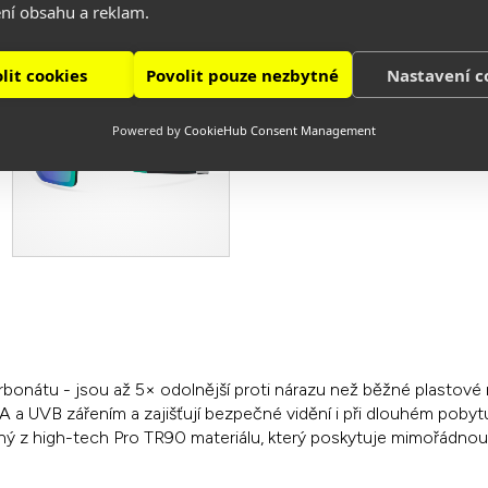
ní obsahu a reklam.
lit cookies
Povolit pouze nezbytné
Nastavení c
Powered by
CookieHub Consent Management
onátu - jsou až 5× odolnější proti nárazu než běžné plastové n
a UVB zářením a zajišťují bezpečné vidění i při dlouhém pobytu
 z high-tech Pro TR90 materiálu, který poskytuje mimořádnou fle