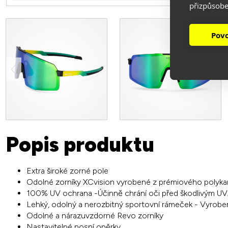
přizpůsobe
Povo
Popis produktu
Extra široké zorné pole
Odolné zorníky XCvision vyrobené z prémiového polykarb
100% UV ochrana -Účinně chrání oči před škodlivým UVA 
Lehký, odolný a nerozbitný sportovní rámeček - Vyrobený
Odolné a nárazuvzdorné Revo zorníky
Nastavitelné nosní opěrky