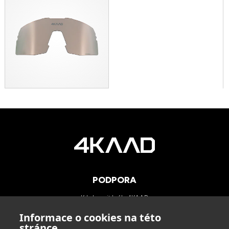
PODPORA
Kde koupit brýle 4KAAD
Kategorie zorníků
Informace o cookies na této
Technologie
stránce