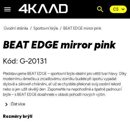
Úvodní stránka
Sportovní brýle
BEAT EDGE mirror pink
BEAT EDGE mirror pink
Kód: G-20131
Představujeme BEAT EDGE – sportovní brýle ideální pro větší tvar hlavy. Díky
modernímu rámečku a zrcadlovému zorníku budete při sportu vypadat
stylově a zároveň chráněni, ať už se chystáte překonat svůj osobní rekord
nebo si jen užít skvělý den. Zapomeňte na nepohodlné a špatně padnoucí
brýle – s BEAT EDGE dosáhnete v oblasti pohodlí nových výšin.
Číst více
Rozměry brýlí