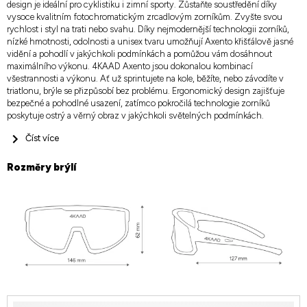
design je ideální pro cyklistiku i zimní sporty. Zůstaňte soustředění díky
vysoce kvalitním fotochromatickým zrcadlovým zorníkům. Zvyšte svou
rychlost i styl na trati nebo svahu. Díky nejmodernější technologii zorníků,
nízké hmotnosti, odolnosti a unisex tvaru umožňují Axento křišťálově jasné
vidění a pohodlí v jakýchkoli podmínkách a pomůžou vám dosáhnout
maximálního výkonu. 4KAAD Axento jsou dokonalou kombinací
všestrannosti a výkonu. Ať už sprintujete na kole, běžíte, nebo závodíte v
triatlonu, brýle se přizpůsobí bez problému. Ergonomický design zajišťuje
bezpečné a pohodlné usazení, zatímco pokročilá technologie zorníků
poskytuje ostrý a věrný obraz v jakýchkoli světelných podmínkách.
Číst více
Rozměry brýlí