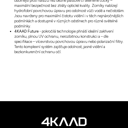
odolnější proti nárazu než běžné plastové či skleněné čočky –
maximální bezpečnost bez ztráty optické kvality. Zorníky nabízejí
hydrofobní povrchovou úpravu pro odolnost vůči vodě a nečistotám.
Jsou navrženy pro maximální čistotu vidění i v těch nejnáročnějších
podmínkách a dostupné v různých odstínech pro různé světelné
podmínky.
4KAAD Future
- pokročilá technologie přináší ideální zakřivení
zorníku, plnou UV ochranu, nerozbitnou konstrukci a – dle
specifikace – vícevrstvou povrchovou úpravu nebo polarizační filtry.
Tento komplexní systém zajišťuje odolnost, jasné vidění a
bezkonkurenční ochranu očí.