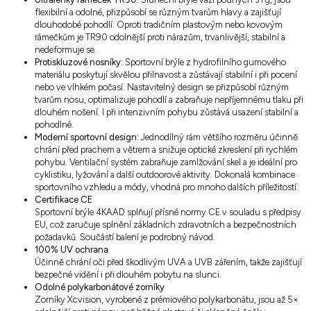
flexibilní a odolné, přizpůsobí se různým tvarům hlavy a zajišťují
dlouhodobé pohodlí. Oproti tradičním plastovým nebo kovovým
rámečkům je TR90 odolnější proti nárazům, trvanlivější, stabilní a
nedeformuje se.
Protiskluzové nosníky:
Sportovní brýle z hydrofilního gumového
materiálu poskytují skvělou přilnavost a zůstávají stabilní i při pocení
nebo ve vlhkém počasí. Nastavitelný design se přizpůsobí různým
tvarům nosu, optimalizuje pohodlí a zabraňuje nepříjemnému tlaku při
dlouhém nošení. I při intenzivním pohybu zůstává usazení stabilní a
pohodlné.
Moderní sportovní design:
Jednodílný rám většího rozměru účinně
chrání před prachem a větrem a snižuje optické zkreslení při rychlém
pohybu. Ventilační systém zabraňuje zamlžování skel a je ideální pro
cyklistiku, lyžování a další outdoorové aktivity. Dokonalá kombinace
sportovního vzhledu a módy, vhodná pro mnoho dalších příležitostí.
Certifikace CE
Sportovní brýle 4KAAD splňují přísné normy CE v souladu s předpisy
EU, což zaručuje splnění základních zdravotních a bezpečnostních
požadavků. Součástí balení je podrobný návod.
100% UV ochrana
Účinně chrání oči před škodlivým UVA a UVB zářením, takže zajišťují
bezpečné vidění i při dlouhém pobytu na slunci.
Odolné polykarbonátové zorníky
Zorníky Xcvision, vyrobené z prémiového polykarbonátu, jsou až 5×