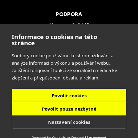
PODPORA
Kde koupit brýle 4KAAD
Kategorie zorníků
Informace o cookies na této
Technologie
stránce
Blog
Soubory cookie používáme ke shromažďování a
analýze informací o výkonu a používání webu,
KONTAKTY
zajištění fungování funkcí ze sociálních médií a ke
zlepšení a přizpůsobení obsahu a reklam.
INA SPORT spol. s r.o.
Adresa: Hlavní 729/114, 664 31 Lelekovice, Czech Republic
tel: +420 545 422 431
Povolit cookies
Povolit pouze nezbytné
SLEDUJTE NÁS
Nastavení cookies
Powered by
CookieHub Consent Management