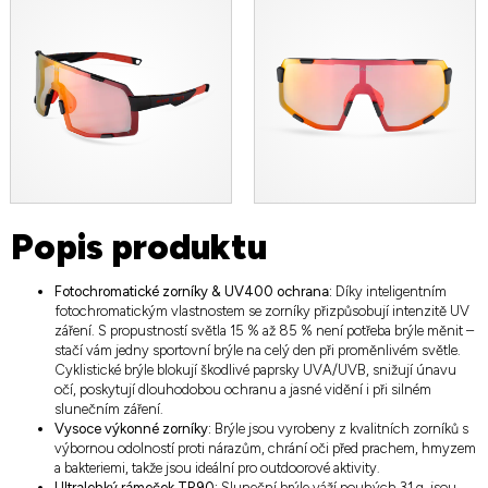
Popis produktu
Fotochromatické zorníky & UV400 ochrana:
Díky inteligentním
fotochromatickým vlastnostem se zorníky přizpůsobují intenzitě UV
záření. S propustností světla 15 % až 85 % není potřeba brýle měnit –
stačí vám jedny sportovní brýle na celý den při proměnlivém světle.
Cyklistické brýle blokují škodlivé paprsky UVA/UVB, snižují únavu
očí, poskytují dlouhodobou ochranu a jasné vidění i při silném
slunečním záření.
Vysoce výkonné zorníky:
Brýle jsou vyrobeny z kvalitních zorníků s
výbornou odolností proti nárazům, chrání oči před prachem, hmyzem
a bakteriemi, takže jsou ideální pro outdoorové aktivity.
Ultralehký rámeček TR90:
Sluneční brýle váží pouhých 31 g, jsou