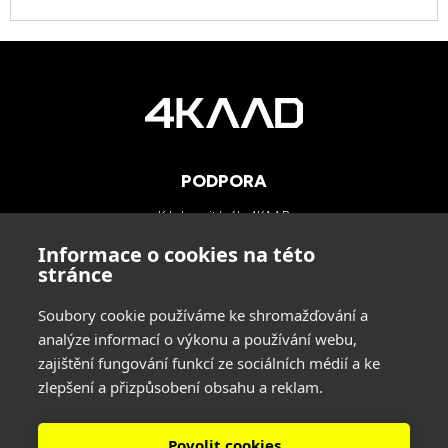
PODPORA
Kde koupit brýle 4KAAD
Kategorie zorníků
Informace o cookies na této
Technologie
stránce
Blog
Soubory cookie používáme ke shromažďování a
analýze informací o výkonu a používání webu,
KONTAKTY
zajištění fungování funkcí ze sociálních médií a ke
zlepšení a přizpůsobení obsahu a reklam.
INA SPORT spol. s r.o.
Adresa: Hlavní 729/114, 664 31 Lelekovice, Czech Republic
tel: +420 545 422 431
Povolit cookies