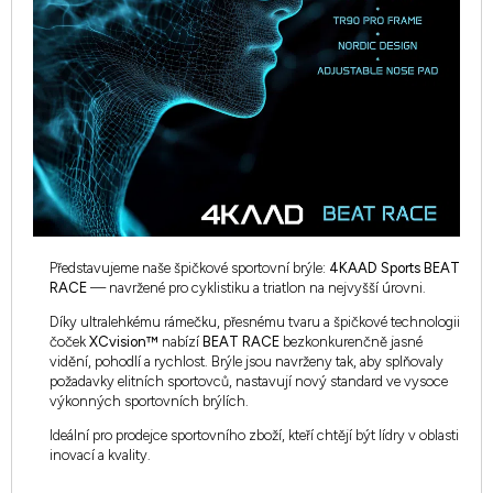
Představujeme naše špičkové sportovní brýle:
4KAAD Sports BEAT
RACE
— navržené pro cyklistiku a triatlon na nejvyšší úrovni.
Díky ultralehkému rámečku, přesnému tvaru a špičkové technologii
čoček
XCvision™
nabízí
BEAT RACE
bezkonkurenčně jasné
vidění, pohodlí a rychlost. Brýle jsou navrženy tak, aby splňovaly
požadavky elitních sportovců, nastavují nový standard ve vysoce
výkonných sportovních brýlích.
Ideální pro prodejce sportovního zboží, kteří chtějí být lídry v oblasti
inovací a kvality.