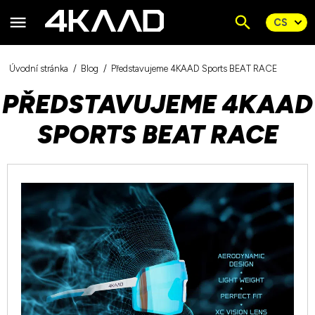
Úvodní stránka
Blog
Představujeme 4KAAD Sports BEAT RACE
PŘEDSTAVUJEME 4KAAD
SPORTS BEAT RACE