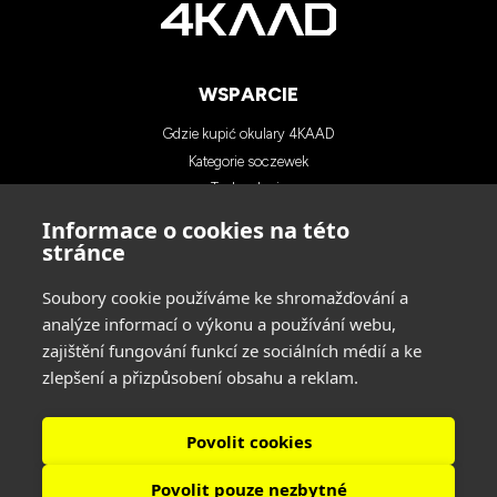
WSPARCIE
Gdzie kupić okulary 4KAAD
Kategorie soczewek
Technologia
Blog
Informace o cookies na této
Kontakt
stránce
Soubory cookie používáme ke shromažďování a
KONTAKTY
analýze informací o výkonu a používání webu,
zajištění fungování funkcí ze sociálních médií a ke
INA SPORT spol. s r.o.
zlepšení a přizpůsobení obsahu a reklam.
Adres: Hlavní 729/114, 664 31 Lelekovice,
Czech Republic
tel: +420 545 422 431
Povolit cookies
Povolit pouze nezbytné