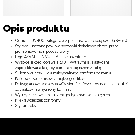
Opis produktu
Ochrona UV400, kategoria 3 z przepuszczalnością światła 9–18%.
Stylowa lustrzana powłoka soczewki dodatkowo chroni przed
promieniowaniem podczerwonym.
Logo 4KAAD i LA VUELTA na zausznikach.
Wysokiej jakości oprawa TR90 – wytrzymała, elastyczna i
zaprojektowana tak, aby poruszała się razem z Tobą.
Silikonowe noski – dla maksymalnego komfortu noszenia.
Końcówki zauszników z miękkiego silikonu.
Poliwęglanowa soczewka XCvision Red Revo – ostry obraz, redukcja
odblasków i zwiększony kontrast.
Wytrzymałe, twarde etui z magnetycznym zamknięciem.
Miękki woreczek ochronny.
Styl uniseks.