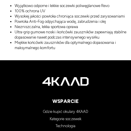
Wyjątkowo odporne i lekkie soczewki poliwęglanowe Revo
100% ochrona UV
Wysokiej jakości powłoka chroniąca soczewki przed zarysowaniami
Powłoka Anti-Fog odpychająca wodę, zabrudzenia i olej
Niezniszczalna, lekka sportowa oprawa
Ultra-grip gumowe noski i końcówki zauszników zapewniają stabilne
dopasowanie nawet podczas intensywnego wysiłku
Miękkie końcówki zauszników dla optymalnego dopasowania i
maksymalnego komfortu
WSPARCIE
Gdzie kupić okulary 4KAAD
Kategorie soczewek
Technologia