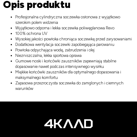
Opis produktu
Profesjonalna cylindryczna soczewka osłonowa z wyjątkowo
szerokim polem widzenia
Wyjątkowo odporna i lekka soczewka poliwęglanowa Revo
100% ochrona UV
Wysokiej jakości powłoka chroniąca soczewkę przed zarysowaniami
Dodatkowa wentylacja soczewki zapobiegająca parowaniu
Powłoka odpychająca wodę, zabrudzenia i olej
Niezniszczalna, lekka sportowa oprawa
Gumowe noski i końcówki zauszników zapewniają stabilne
dopasowanie nawet podczas intensywnego wysiłku
Miękkie końcówki zauszników dla optymalnego dopasowania i
maksymalnego komfortu
Zapasowa przezroczysta soczewka do zamglonych i ciemnych
warunków