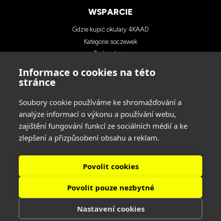
WSPARCIE
Gdzie kupić okulary 4KAAD
Kategorie soczewek
Technologia
Blog
Informace o cookies na této
Kontakt
stránce
Soubory cookie používáme ke shromažďování a
KONTAKTY
analýze informací o výkonu a používání webu,
zajištění fungování funkcí ze sociálních médií a ke
INA SPORT spol. s r.o.
zlepšení a přizpůsobení obsahu a reklam.
Adres: Hlavní 729/114, 664 31 Lelekovice,
Czech Republic
tel: +420 545 422 431
Povolit cookies
Povolit pouze nezbytné
ŚLEDŹ NAS
Nastavení cookies