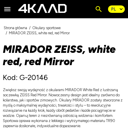
Strona główna
Okulary sportowe
MIRADOR ZEISS, white red, red Mirror
MIRADOR ZEISS, white
red, red Mirror
Kod: G-20146
Zwiększ swoją wydajność z okularami MIRADOR White Red z lustrzaną
soczewką ZEISS Red Mirror. Nowoczesny design jest idealny zarówno do
kolarstwa, jak i sportów zimowych. Okulary MIRADOR zostały stworzone z
myślą o maksymalnej wydajności, trwałości i stylu – to rewolucyjne
rozwiązanie na każdy krok, każdy obrót pedałów i każde pociągnięcie w
wodzie. Opanuj teren z niezrównaną ostrością widzenia i komfortem.
Sportowa oprawa wykonana z lekkiego i wytrzymałego materiału TR90
zapewnia doskonałe, indywidualne dopasowanie.