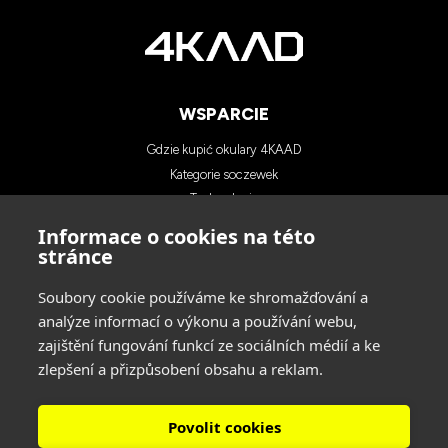
WSPARCIE
Gdzie kupić okulary 4KAAD
Kategorie soczewek
Technologia
Blog
Informace o cookies na této
Kontakt
stránce
Soubory cookie používáme ke shromažďování a
KONTAKTY
analýze informací o výkonu a používání webu,
zajištění fungování funkcí ze sociálních médií a ke
INA SPORT spol. s r.o.
zlepšení a přizpůsobení obsahu a reklam.
Adres: Hlavní 729/114, 664 31 Lelekovice,
Czech Republic
tel: +420 545 422 431
Povolit cookies