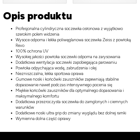
Opis produktu
Profesjonalna cylindryczna soczewka osłonowa z wyjątkowo
szerokim polem widzenia
Wysoce odporna i lekka poliwęglanowa soczewka Zeiss z powłoką
Revo
100% ochrona UV
Wysokiej jakości powłoka soczewki odporna na zarysowania
Dodatkowa wentylacja soczewki zapobiegająca parowaniu
Powłoka odpychająca wodę, zabrudzenia i olej
Niezniszczalna, lekka sportowa oprawa
Gumowe noski i końcówki zauszników zapewniają stabilne
dopasowanie nawet podczas intensywnego pocenia się
Miękkie końcówki zauszników dla optymalnego dopasowania i
maksymalnego komfortu
Dodatkowa przezroczysta soczewka do zamglonych i ciemnych
warunków
Dodatkowe noski ultra grip do zmiany wyglądu bez dolnej ramki
Wymienna dolna część oprawy