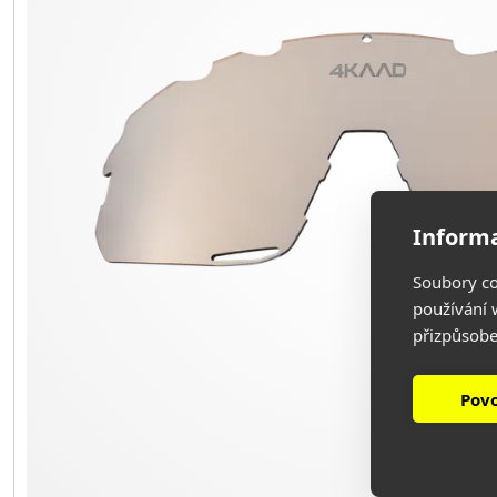
Informa
Soubory co
používání w
přizpůsobe
Povo