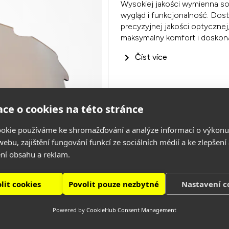
Wysokiej jakości wymienna 
wygląd i funkcjonalność. Dos
precyzyjnej jakości optyczne
maksymalny komfort i doskon
Číst více
ce o cookies na této stránce
okie používáme ke shromažďování a analýze informací o výkonu
ebu, zajištění fungování funkcí ze sociálních médií a ke zlepšení
ní obsahu a reklam.
lit cookies
Povolit pouze nezbytné
Nastavení c
Powered by
CookieHub Consent Management