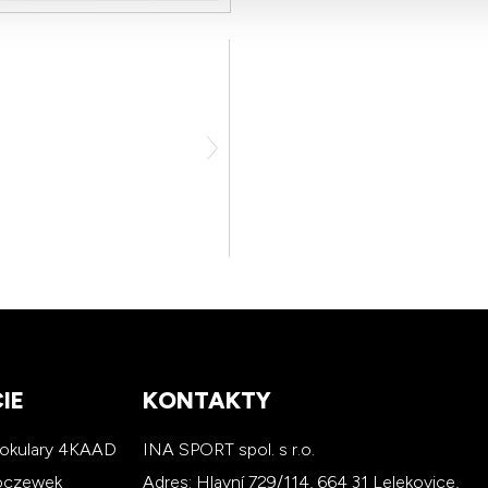
IE
KONTAKTY
 okulary 4KAAD
INA SPORT spol. s r.o.
soczewek
Adres: Hlavní 729/114, 664 31 Lelekovice,