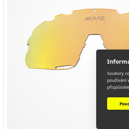
Informa
Soubory co
používání w
přizpůsobe
Povo