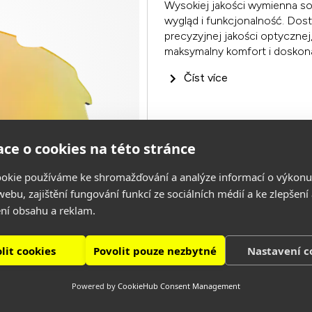
Wysokiej jakości wymienna 
wygląd i funkcjonalność. Dos
precyzyjnej jakości optyczne
maksymalny komfort i doskon
Číst více
ce o cookies na této stránce
okie používáme ke shromažďování a analýze informací o výkonu
ebu, zajištění fungování funkcí ze sociálních médií a ke zlepšení
ní obsahu a reklam.
lit cookies
Povolit pouze nezbytné
Nastavení c
Powered by
CookieHub Consent Management