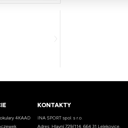
IE
KONTAKTY
 okulary 4KAAD
INA SPORT spol. s r.o.
soczewek
Adres: Hlavní 729/114, 664 31 Lelekovice,