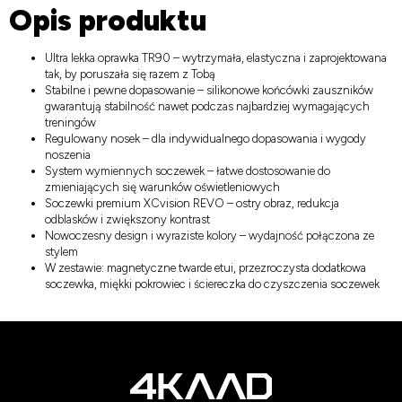
Opis produktu
Ultra lekka oprawka TR90 – wytrzymała, elastyczna i zaprojektowana
tak, by poruszała się razem z Tobą
Stabilne i pewne dopasowanie – silikonowe końcówki zauszników
gwarantują stabilność nawet podczas najbardziej wymagających
treningów
Regulowany nosek – dla indywidualnego dopasowania i wygody
noszenia
System wymiennych soczewek – łatwe dostosowanie do
zmieniających się warunków oświetleniowych
Soczewki premium XCvision REVO – ostry obraz, redukcja
odblasków i zwiększony kontrast
Nowoczesny design i wyraziste kolory – wydajność połączona ze
stylem
W zestawie: magnetyczne twarde etui, przezroczysta dodatkowa
soczewka, miękki pokrowiec i ściereczka do czyszczenia soczewek