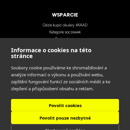
WSPARCIE
Gdzie kupić okulary 4KAAD
Kategorie soczewek
Technologia
Blog
Informace o cookies na této
Kontakt
stránce
Soubory cookie používáme ke shromažďování a
KONTAKTY
analýze informací o výkonu a používání webu,
zajištění fungování funkcí ze sociálních médií a ke
INA SPORT spol. s r.o.
zlepšení a přizpůsobení obsahu a reklam.
Adres: Hlavní 729/114, 664 31 Lelekovice,
Czech Republic
tel: +420 545 422 431
Povolit cookies
Povolit pouze nezbytné
ŚLEDŹ NAS