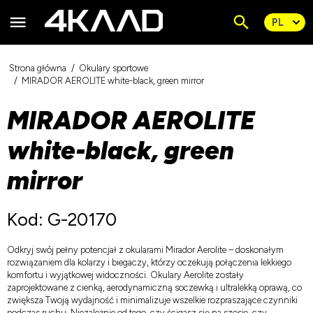
Strona główna
Okulary sportowe
MIRADOR AEROLITE white-black, green mirror
MIRADOR AEROLITE
white-black, green
mirror
Kod: G-20170
Odkryj swój pełny potencjał z okularami Mirador Aerolite – doskonałym
rozwiązaniem dla kolarzy i biegaczy, którzy oczekują połączenia lekkiego
komfortu i wyjątkowej widoczności. Okulary Aerolite zostały
zaprojektowane z cienką, aerodynamiczną soczewką i ultralekką oprawą, co
zwiększa Twoją wydajność i minimalizuje wszelkie rozpraszające czynniki
podczas ruchu. Niezależnie od tego, czy ścigasz się na szosie, czy