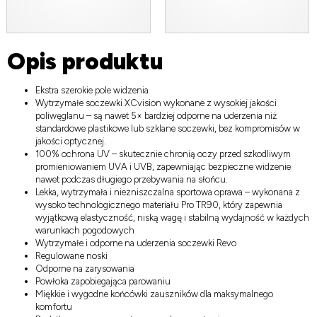
Opis produktu
Ekstra szerokie pole widzenia
Wytrzymałe soczewki XCvision wykonane z wysokiej jakości
poliwęglanu – są nawet 5× bardziej odporne na uderzenia niż
standardowe plastikowe lub szklane soczewki, bez kompromisów w
jakości optycznej.
100% ochrona UV – skutecznie chronią oczy przed szkodliwym
promieniowaniem UVA i UVB, zapewniając bezpieczne widzenie
nawet podczas długiego przebywania na słońcu.
Lekka, wytrzymała i niezniszczalna sportowa oprawa – wykonana z
wysoko technologicznego materiału Pro TR90, który zapewnia
wyjątkową elastyczność, niską wagę i stabilną wydajność w każdych
warunkach pogodowych
Wytrzymałe i odporne na uderzenia soczewki Revo
Regulowane noski
Odporne na zarysowania
Powłoka zapobiegająca parowaniu
Miękkie i wygodne końcówki zauszników dla maksymalnego
komfortu