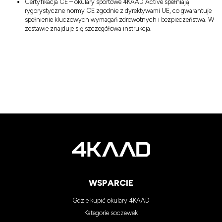
Certyfikacja CE – okulary sportowe 4KAAD Active spełniają
rygorystyczne normy CE zgodnie z dyrektywami UE, co gwarantuje
spełnienie kluczowych wymagań zdrowotnych i bezpieczeństwa. W
zestawie znajduje się szczegółowa instrukcja.
WSPARCIE
Gdzie kupić okulary 4KAAD
Kategorie soczewek