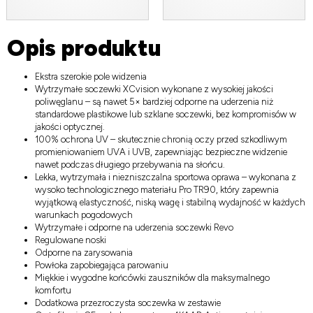
Opis produktu
Ekstra szerokie pole widzenia
Wytrzymałe soczewki XCvision wykonane z wysokiej jakości
poliwęglanu – są nawet 5× bardziej odporne na uderzenia niż
standardowe plastikowe lub szklane soczewki, bez kompromisów w
jakości optycznej.
100% ochrona UV – skutecznie chronią oczy przed szkodliwym
promieniowaniem UVA i UVB, zapewniając bezpieczne widzenie
nawet podczas długiego przebywania na słońcu.
Lekka, wytrzymała i niezniszczalna sportowa oprawa – wykonana z
wysoko technologicznego materiału Pro TR90, który zapewnia
wyjątkową elastyczność, niską wagę i stabilną wydajność w każdych
warunkach pogodowych
Wytrzymałe i odporne na uderzenia soczewki Revo
Regulowane noski
Odporne na zarysowania
Powłoka zapobiegająca parowaniu
Miękkie i wygodne końcówki zauszników dla maksymalnego
komfortu
Dodatkowa przezroczysta soczewka w zestawie