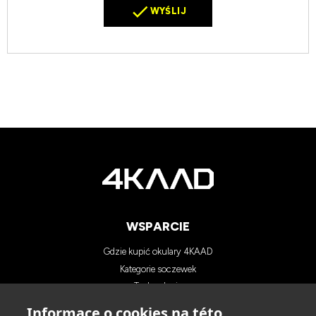
WYŚLIJ
WSPARCIE
Gdzie kupić okulary 4KAAD
Kategorie soczewek
Technologia
Blog
Informace o cookies na této